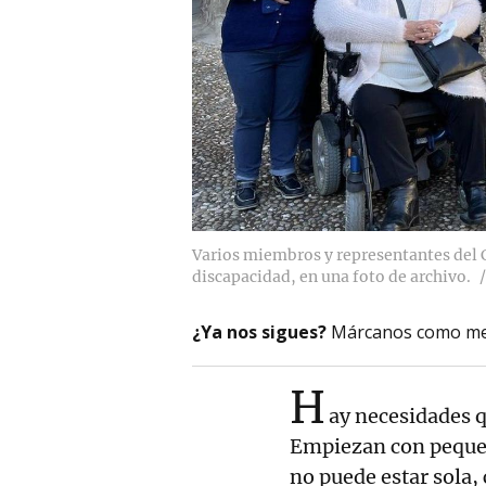
Varios miembros y representantes del C
discapacidad, en una foto de archivo.
¿Ya nos sigues?
Márcanos como me
H
ay necesidades q
Empiezan con pequeñ
no puede estar sola, 