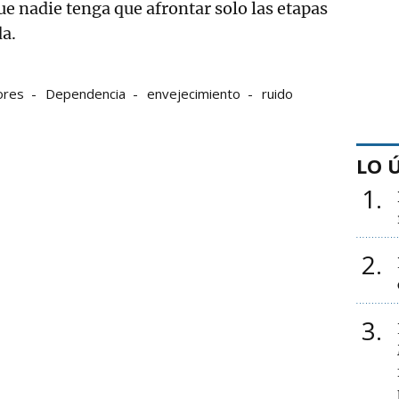
ue nadie tenga que afrontar solo las etapas
da.
ores
Dependencia
envejecimiento
ruido
LO 
1
2
3