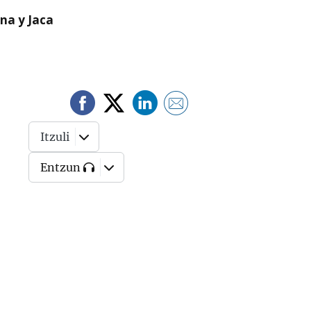
na y Jaca
Itzuli
Entzun