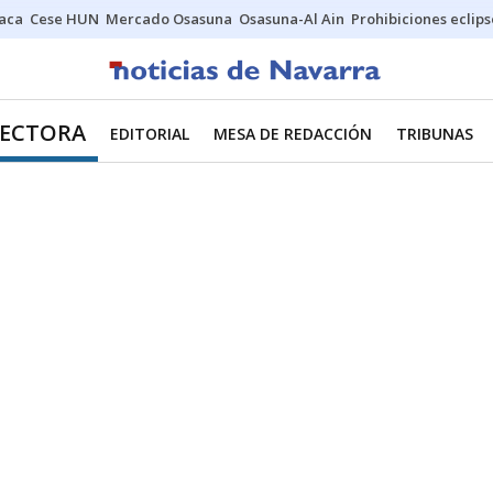
Jaca
Cese HUN
Mercado Osasuna
Osasuna-Al Ain
Prohibiciones eclips
RECTORA
EDITORIAL
MESA DE REDACCIÓN
TRIBUNAS