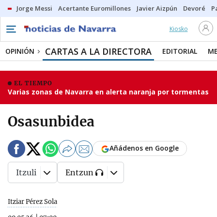
Jorge Messi
Acertante Euromillones
Javier Aizpún
Devoré
P
Kiosko
CARTAS A LA DIRECTORA
OPINIÓN
EDITORIAL
ME
EL TIEMPO
Varias zonas de Navarra en alerta naranja por tormentas
Osasunbidea
Añádenos en Google
Itzuli
Entzun
Itziar Pérez Sola