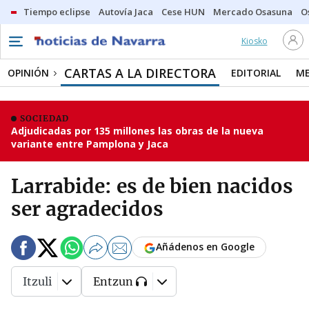
Tiempo eclipse
Autovía Jaca
Cese HUN
Mercado Osasuna
O
Kiosko
CARTAS A LA DIRECTORA
OPINIÓN
EDITORIAL
ME
SOCIEDAD
Adjudicadas por 135 millones las obras de la nueva
variante entre Pamplona y Jaca
Larrabide: es de bien nacidos
ser agradecidos
Añádenos en Google
Itzuli
Entzun