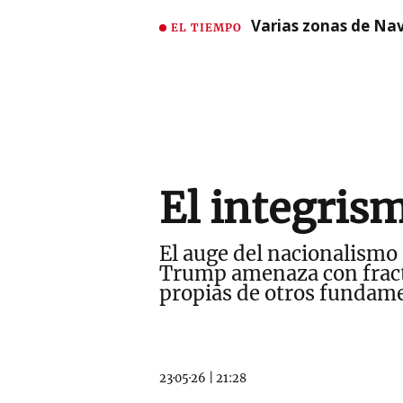
Varias zonas de Nav
EL TIEMPO
El integris
El auge del nacionalismo
Trump amenaza con fract
propias de otros fundam
23·05·26
|
21:28