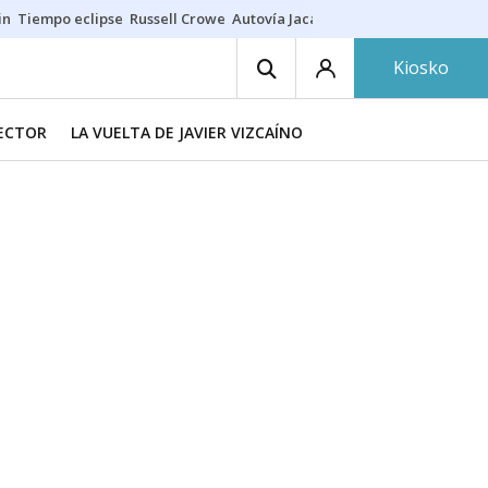
in
Tiempo eclipse
Russell Crowe
Autovía Jaca
Ronald Araújo
Prohibic
Kiosko
RECTOR
LA VUELTA DE JAVIER VIZCAÍNO