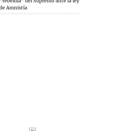
“rebeldía” del Supremo ante la ley
de Amnistía