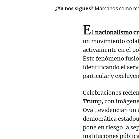
¿Ya nos sigues?
Márcanos como me
E
l
nacionalismo cr
un movimiento colat
activamente en el pod
Este fenómeno fusion
identificando el serv
particular y excluyen
Celebraciones recie
Trum
p, con imágen
Oval, evidencian un e
democrática estadou
pone en riesgo la se
instituciones pública