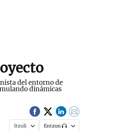
royecto
nista del entorno de
 emulando dinámicas
Itzuli
Entzun