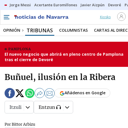
Jorge Messi
Acertante Euromillones
Javier Aizpún
Devoré
P
Kiosko
TRIBUNAS
OPINIÓN
COLUMNISTAS
CARTAS AL DIRE
PAMPLONA
El nuevo negocio que abrirá en pleno centro de Pamplona
tras el cierre de Devoré
Buñuel, ilusión en la Ribera
Añádenos en Google
Itzuli
Entzun
Por Bittor Arbizu