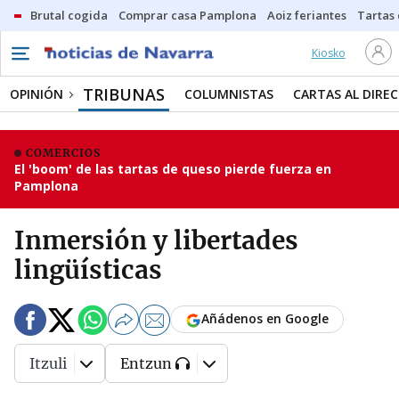
Brutal cogida
Comprar casa Pamplona
Aoiz feriantes
Tartas
Kiosko
TRIBUNAS
OPINIÓN
COLUMNISTAS
CARTAS AL DIRE
COMERCIOS
El 'boom' de las tartas de queso pierde fuerza en
Pamplona
Inmersión y libertades
lingüísticas
Añádenos en Google
Itzuli
Entzun