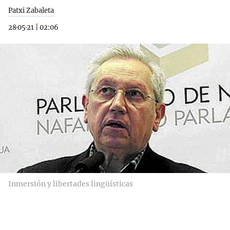
Patxi Zabaleta
28·05·21
|
02:06
Inmersión y libertades lingüísticas