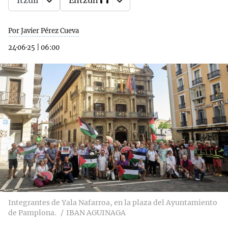
Itzuli
Entzun
Por Javier Pérez Cueva
24·06·25
|
06:00
Integrantes de Yala Nafarroa, en la plaza del Ayuntamiento
de Pamplona.
IBAN AGUINAGA