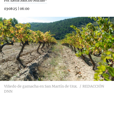
Por Elena Sancho Murillo*
03·08·25
|
06:00
Viñedo de garnacha en San Martín de Unx.
REDACCIÓN
DNN