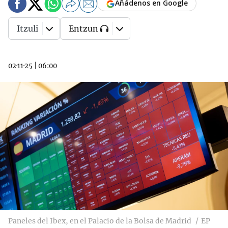
Añádenos en Google
Itzuli
Entzun
02·11·25
|
06:00
Paneles del Ibex, en el Palacio de la Bolsa de Madrid
EP