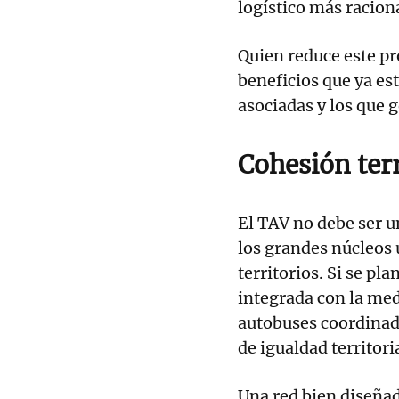
logístico más raciona
Quien reduce este pr
beneficios que ya es
asociadas y los que 
Cohesión terri
El TAV no debe ser u
los grandes núcleos 
territorios. Si se pl
integrada con la med
autobuses coordinad
de igualdad territoria
Una red bien diseñada