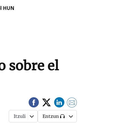
el HUN
o sobre el
Itzuli
Entzun