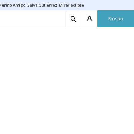
Merino Amigó
Salva Gutiérrez
Mirar eclipse
Iraola-Víctor
Ángel Eche
Kiosko