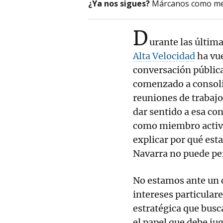
¿Ya nos sigues?
Márcanos como me
D
urante las últim
Alta Velocidad
ha vue
conversación públic
comenzado a consoli
reuniones de trabajo
dar sentido a esa co
como miembro activo 
explicar por qué est
Navarra no puede per
No estamos ante un c
intereses particular
estratégica que busc
el papel que debe jug