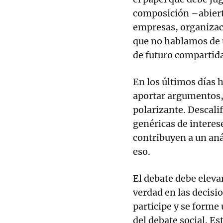
composición –abierta
empresas, organizac
que no hablamos de u
de futuro compartida
En los últimos días h
aportar argumentos,
polarizante. Descal
genéricas de interes
contribuyen a un aná
eso.
El debate debe elevar
verdad en las decisi
participe y se forme 
del debate social. Es