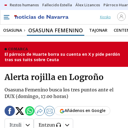
Restos humanos
Fallecido Estella
Álex Lizancos
Párroco Huar
Kiosko
OSASUNA FEMENINO
OSASUNA
TAJONAR
CENTE
COMARCA
El párroco de Huarte borra su cuenta en X y pide perdón
tras sus tuits sobre Ceuta
Alerta rojilla en Logroño
Osasuna Femenino busca los tres puntos ante el
DUX (domingo, 17.00 horas)
Añádenos en Google
Itzuli
Entzun