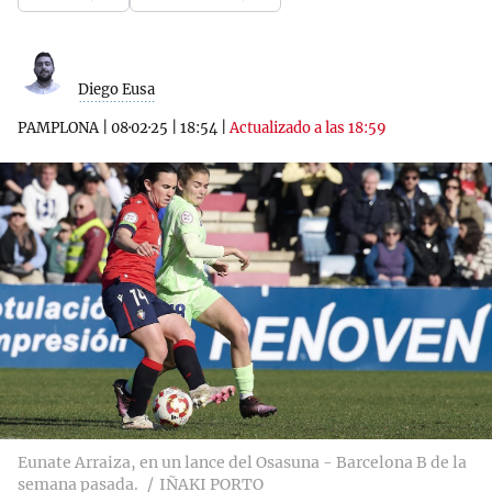
Diego Eusa
PAMPLONA
|
08·02·25
|
18:54
|
Actualizado a las 18:59
Eunate Arraiza, en un lance del Osasuna - Barcelona B de la
semana pasada.
IÑAKI PORTO