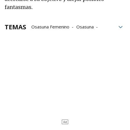
fantasmas.
TEMAS
Osasuna Femenino
Osasuna
El partido
alerta
Riojanas
Atlético de Madrid