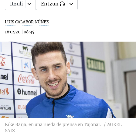
Itzuli
Entzun
LUIS CALABOR NÚÑEZ
16·04·20
|
08:35
Kike Barja, en una rueda de prensa en Tajonar.
MIKEL
SAIZ