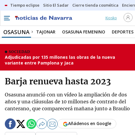
Tiempo eclipse
Sitio El Sadar
Cierre tienda cosmética
Encier
Kiosko
OSASUNA
TAJONAR
OSASUNA FEMENINO
DEPORTES
SOCIEDAD
Adjudicadas por 135 millones las obras de la nueva
variante entre Pamplona y Jaca
Barja renueva hasta 2023
Osasuna anunció con un vídeo la ampliación de dos
años y una cláusulas de 10 millones de contrato del
canterano, que comparecerá mañana junto a Braulio
Añádenos en Google