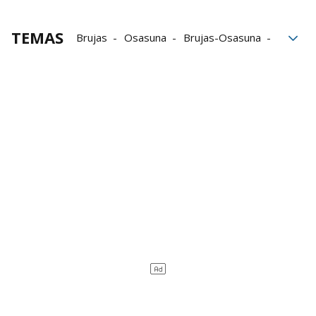
TEMAS
Brujas
Osasuna
Brujas-Osasuna
Liga Conferencia
Conference League
Johan Mojica
Afición de Osasuna