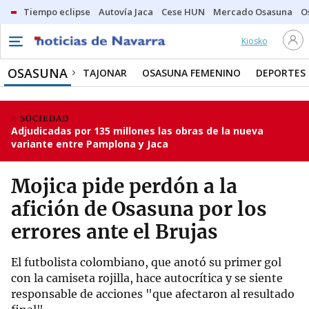
Tiempo eclipse
Autovía Jaca
Cese HUN
Mercado Osasuna
O
Kiosko
OSASUNA
TAJONAR
OSASUNA FEMENINO
DEPORTES
SOCIEDAD
Adjudicadas por 135 millones las obras de la nueva
variante entre Pamplona y Jaca
Mojica pide perdón a la
afición de Osasuna por los
errores ante el Brujas
El futbolista colombiano, que anotó su primer gol
con la camiseta rojilla, hace autocrítica y se siente
responsable de acciones "que afectaron al resultado