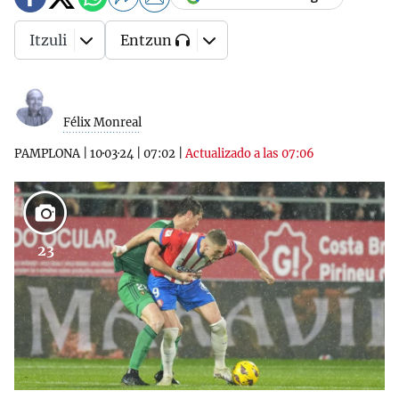
Itzuli
Entzun
Félix Monreal
PAMPLONA
|
10·03·24
|
07:02
|
Actualizado a las 07:06
23