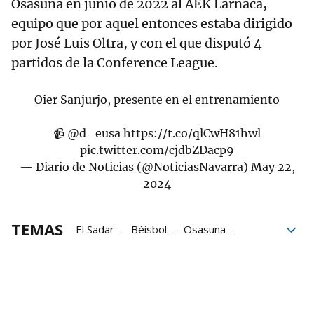
Osasuna en junio de 2022 al AEK Larnaca,
equipo que por aquel entonces estaba dirigido
por José Luis Oltra, y con el que disputó 4
partidos de la Conference League.
Oier Sanjurjo, presente en el entrenamiento
📹
@d_eusa
https://t.co/qlCwH81hwl
pic.twitter.com/cjdbZDacp9
— Diario de Noticias (@NoticiasNavarra)
May 22,
2024
TEMAS
El Sadar
Béisbol
Osasuna
Jagoba Arrasate
Arrasate
Federación Navarra de Béisbol