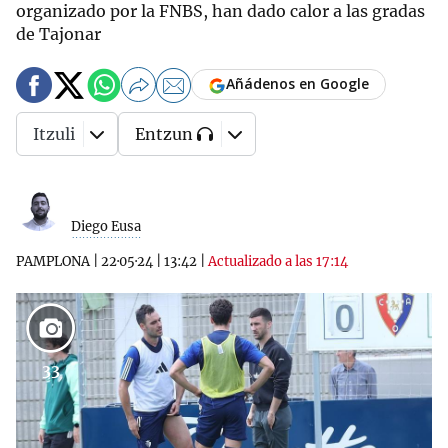
organizado por la FNBS, han dado calor a las gradas
de Tajonar
Añádenos en Google
Itzuli
Entzun
Diego Eusa
PAMPLONA
|
22·05·24
|
13:42
|
Actualizado a las 17:14
33