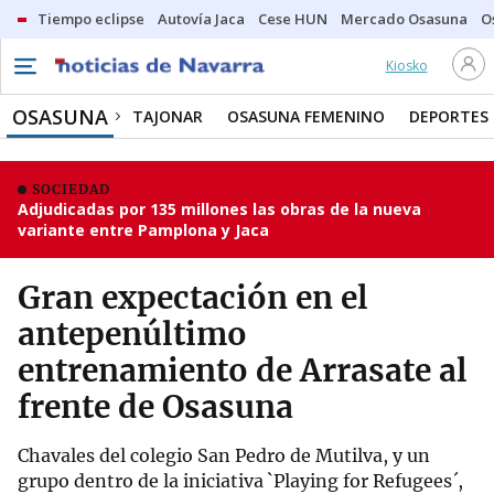
Tiempo eclipse
Autovía Jaca
Cese HUN
Mercado Osasuna
O
Kiosko
OSASUNA
TAJONAR
OSASUNA FEMENINO
DEPORTES
SOCIEDAD
Adjudicadas por 135 millones las obras de la nueva
variante entre Pamplona y Jaca
Gran expectación en el
antepenúltimo
entrenamiento de Arrasate al
frente de Osasuna
Chavales del colegio San Pedro de Mutilva, y un
grupo dentro de la iniciativa `Playing for Refugees´,