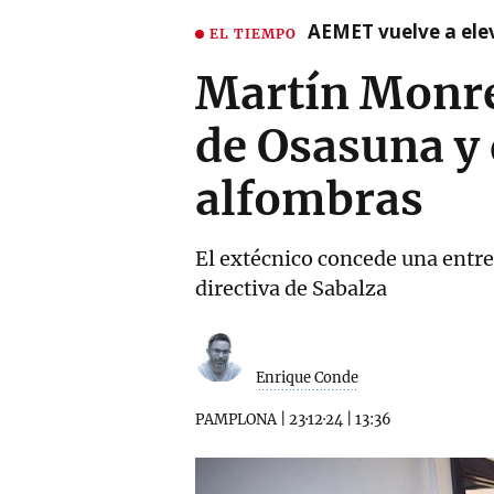
AEMET vuelve a ele
EL TIEMPO
Martín Monrea
de Osasuna y 
alfombras
El extécnico concede una entre
directiva de Sabalza
Enrique Conde
PAMPLONA
|
23·12·24
|
13:36