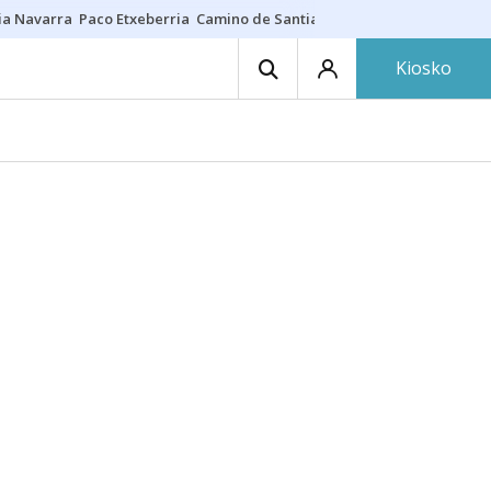
ia Navarra
Paco Etxeberria
Camino de Santiago
Eclipse solar en Nav
Kiosko