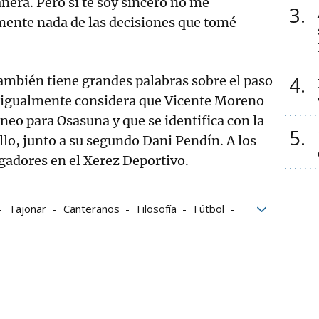
nera. Pero si te soy sincero no me
3
mente nada de las decisiones que tomé
4
ambién tiene grandes palabras sobre el paso
e igualmente considera que Vicente Moreno
neo para Osasuna y que se identifica con la
5
jillo, junto a su segundo Dani Pendín. A los
gadores en el Xerez Deportivo.
Tajonar
Canteranos
Filosofía
Fútbol