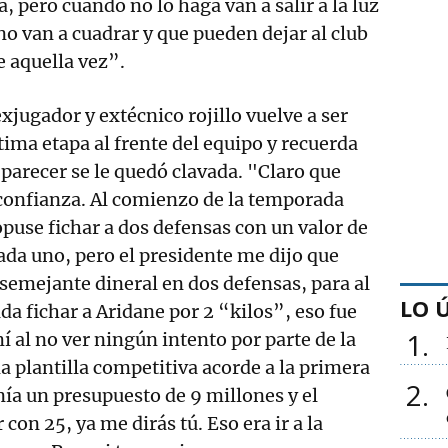
ía, pero cuando no lo haga van a salir a la luz
no van a cuadrar y que pueden dejar al club
e aquella vez”.
 exjugador y extécnico rojillo vuelve a ser
tima etapa al frente del equipo y recuerda
 parecer se le quedó clavada. "Claro que
onfianza. Al comienzo de la temporada
opuse fichar a dos defensas con un valor de
ada uno, pero el presidente me dijo que
 semejante dineral en dos defensas, para al
LO 
a fichar a Aridane por 2 “kilos”, eso fue
1
í al no ver ningún intento por parte de la
a plantilla competitiva acorde a la primera
2
nía un presupuesto de 9 millones y el
 con 25, ya me dirás tú. Eso era ir a la