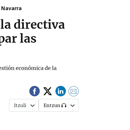
n Navarra
la directiva
par las
gestión económica de la
Itzuli
Entzun