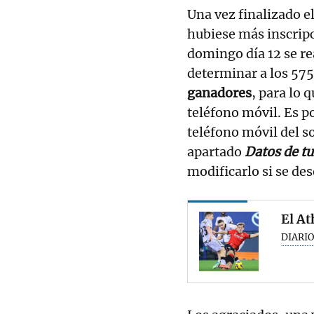
Una vez finalizado el
hubiese más inscripc
domingo día 12 se re
determinar a los 57
ganadores
, para lo 
teléfono móvil. Es p
teléfono móvil del so
apartado
Datos de t
modificarlo si se des
El At
DIARIO