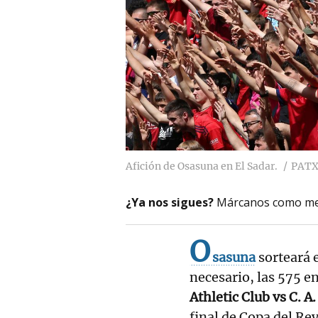
Afición de Osasuna en El Sadar.
PATX
¿Ya nos sigues?
Márcanos como me
O
sasuna
sorteará 
necesario, las 575 e
Athletic Club vs C. 
final de Copa del Re