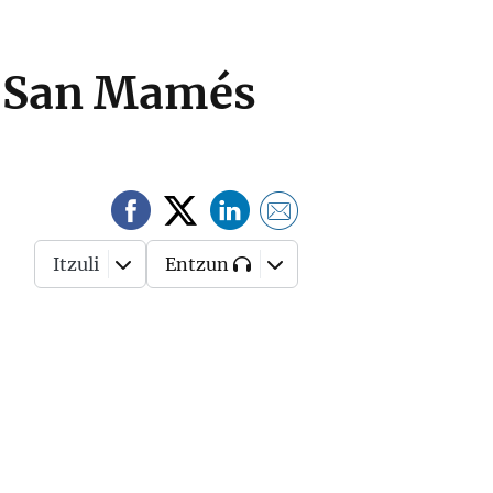
a San Mamés
Itzuli
Entzun