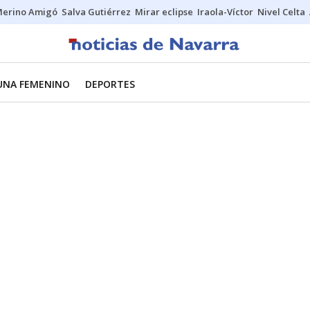
erino Amigó
Salva Gutiérrez
Mirar eclipse
Iraola-Víctor
Nivel Celta
UNA FEMENINO
DEPORTES