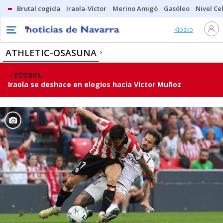
Brutal cogida
Iraola-Víctor
Merino Amigó
Gasóleo
Nivel Ce
Kiosko
ATHLETIC-OSASUNA
FÚTBOL
Iraola se deshace en elogios hacia Víctor Muñoz