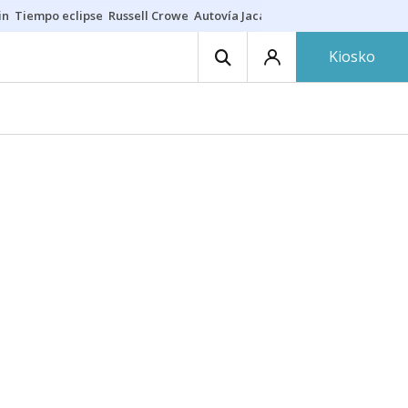
in
Tiempo eclipse
Russell Crowe
Autovía Jaca
Ronald Araújo
Prohibic
Kiosko