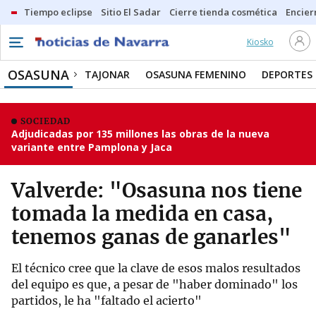
Tiempo eclipse
Sitio El Sadar
Cierre tienda cosmética
Encier
Kiosko
OSASUNA
TAJONAR
OSASUNA FEMENINO
DEPORTES
SOCIEDAD
Adjudicadas por 135 millones las obras de la nueva
variante entre Pamplona y Jaca
Valverde: "Osasuna nos tiene
tomada la medida en casa,
tenemos ganas de ganarles"
El técnico cree que la clave de esos malos resultados
del equipo es que, a pesar de "haber dominado" los
partidos, le ha "faltado el acierto"