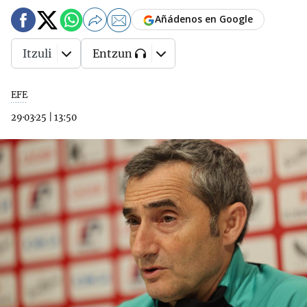
Añádenos en Google
Itzuli
Entzun
EFE
29·03·25
|
13:50