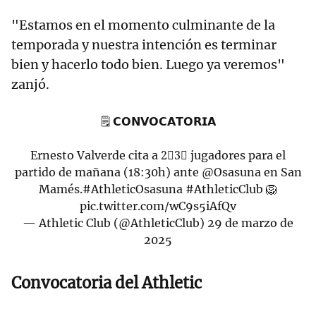
"Estamos en el momento culminante de la
temporada y nuestra intención es terminar
bien y hacerlo todo bien. Luego ya veremos"
zanjó.
🗒 𝗖𝗢𝗡𝗩𝗢𝗖𝗔𝗧𝗢𝗥𝗜𝗔
Ernesto Valverde cita a 2⃣3⃣ jugadores para el
partido de mañana (18:30h) ante
@Osasuna
en San
Mamés.
#AthleticOsasuna
#AthleticClub
🦁
pic.twitter.com/wC9s5iAfQv
— Athletic Club (@AthleticClub)
29 de marzo de
2025
Convocatoria del Athletic