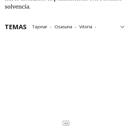
solvencia.
TEMAS
Tajonar
Osasuna
Vitoria
Vitoria-Gasteiz
Fútbol
Alavés
Vicente Moreno