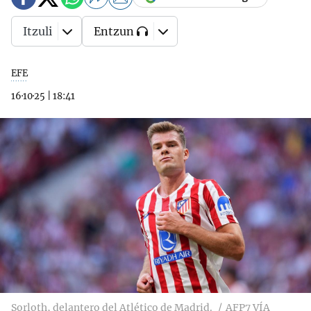
Itzuli
Entzun
EFE
16·10·25
|
18:41
Sorloth, delantero del Atlético de Madrid.
AFP7 VÍA