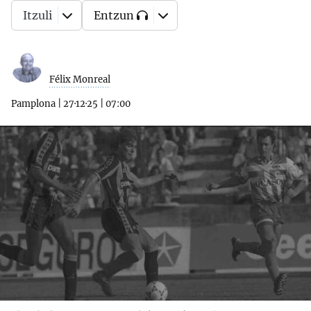
Itzuli
Entzun
Félix Monreal
Pamplona
|
27·12·25
|
07:00