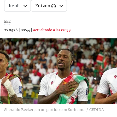
Itzuli
Entzun
EFE
27·03·26
|
08:44
|
Actualizado a las 08:59
Sheraldo Becker, en un partido con Surinam.
CEDIDA