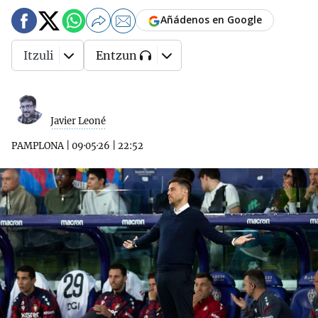
Añádenos en Google
Itzuli
Entzun
Javier Leoné
PAMPLONA
|
09·05·26
|
22:52