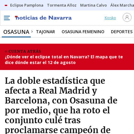
Eclipse Pamplona
Tormenta Alloz
Martina Calvo
Álex Marcha
Kiosko
OSASUNA
TAJONAR
OSASUNA FEMENINO
DEPORTES
CUENTA ATRÁS
¿Dónde ver el eclipse total en Navarra? El mapa que te
dice dónde estar el 12 de agosto
La doble estadística que
afecta a Real Madrid y
Barcelona, con Osasuna de
por medio, que ha roto el
conjunto culé tras
proclamarse campeón de