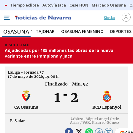
Tiempo eclipse
Autovía Jaca
Cese HUN
Mercado Osasuna
O
Kiosko
OSASUNA
TAJONAR
OSASUNA FEMENINO
DEPORTES
SOCIEDAD
Adjudicadas por 135 millones las obras de la nueva
variante entre Pamplona y Jaca
LaLiga - Jornada 37
17 de mayo de 2026, 19:00 h.
Finalizado - Min. 92
1
2
CA Osasuna
RCD Espanyol
Árbitro: Miguel Ángel Ortiz
El Sadar
Arias / VAR: Pizarro Gómez
Añá