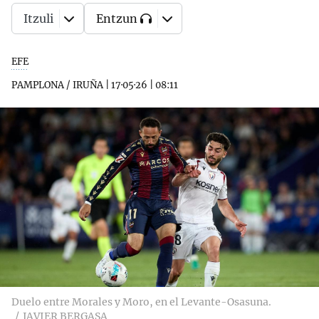
Itzuli
Entzun
EFE
PAMPLONA / IRUÑA
|
17·05·26
|
08:11
Duelo entre Morales y Moro, en el Levante-Osasuna.
JAVIER BERGASA