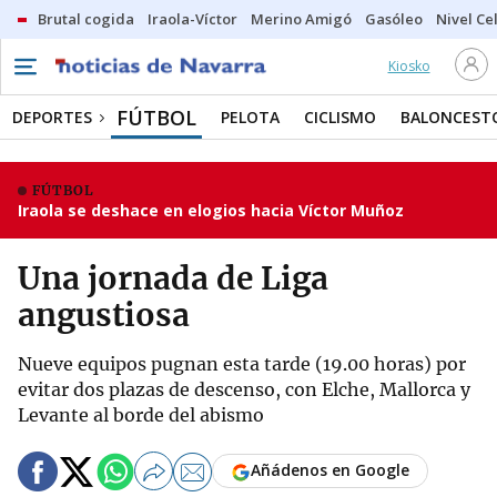
Brutal cogida
Iraola-Víctor
Merino Amigó
Gasóleo
Nivel Ce
Kiosko
FÚTBOL
DEPORTES
PELOTA
CICLISMO
BALONCEST
FÚTBOL
Iraola se deshace en elogios hacia Víctor Muñoz
Una jornada de Liga
angustiosa
Nueve equipos pugnan esta tarde (19.00 horas) por
evitar dos plazas de descenso, con Elche, Mallorca y
Levante al borde del abismo
Añádenos en Google