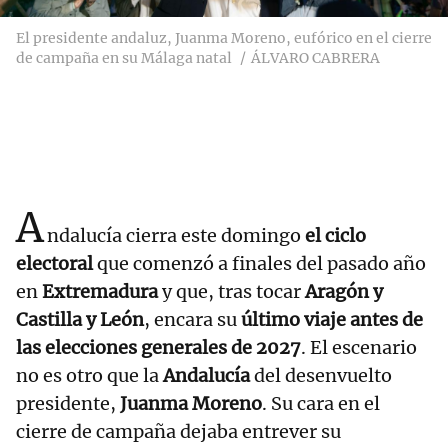
El presidente andaluz, Juanma Moreno, eufórico en el cierre
de campaña en su Málaga natal
ÁLVARO CABRERA
A
ndalucía cierra este domingo
el ciclo
electoral
que comenzó a finales del pasado año
en
Extremadura
y que, tras tocar
Aragón y
Castilla y León
, encara su
último viaje antes de
las elecciones generales de 2027
. El escenario
no es otro que la
Andalucía
del desenvuelto
presidente,
Juanma Moreno
. Su cara en el
cierre de campaña dejaba entrever su