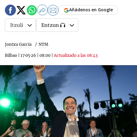
Añádenos en Google
Itzuli
Entzun
Jontxu García
NTM
Bilbao
|
17·05·26
|
08:00
|
Actualizado a las 08:43