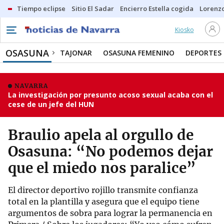
Tiempo eclipse
Sitio El Sadar
Encierro Estella cogida
Lorenzo
Kiosko
OSASUNA
TAJONAR
OSASUNA FEMENINO
DEPORTES
NAVARRA
La investigación por presunto acoso sexual acaba con el
cese de un jefe del HUN
Braulio apela al orgullo de
Osasuna: “No podemos dejar
que el miedo nos paralice”
El director deportivo rojillo transmite confianza
total en la plantilla y asegura que el equipo tiene
argumentos de sobra para lograr la permanencia en