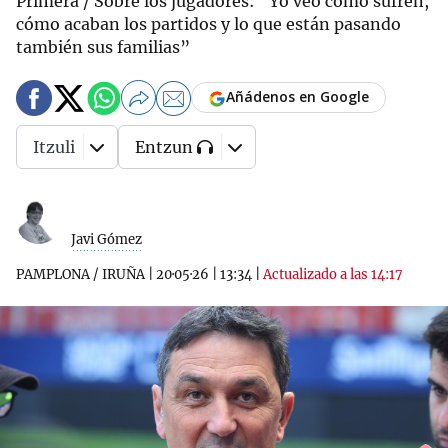
Primera / Sobre los jugadores: “Yo veo cómo sufren,
cómo acaban los partidos y lo que están pasando
también sus familias”
Añádenos en Google
Itzuli
Entzun
Javi Gómez
PAMPLONA / IRUÑA
|
20·05·26
|
13:34
|
Actualizado a las 14:17