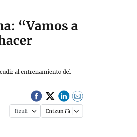
una: “Vamos a
 hacer
 acudir al entrenamiento del
Itzuli
Entzun