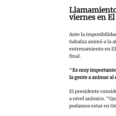
Llamamiento 
viernes en El
Ante la imposibilid
Sabalza animó a la af
entrenamiento en El S
final.
“
Es muy importante q
la gente a animar al
El presidente consid
a nivel anímico. “Qu
podamos estar en Ge