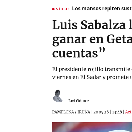
Los mansos repiten susto
VÍDEO
Luis Sabalza 
ganar en Geta
cuentas”
El presidente rojillo transmite 
viernes en El Sadar y promete u
Javi Gómez
PAMPLONA / IRUÑA
|
20·05·26
|
13:48
|
Act