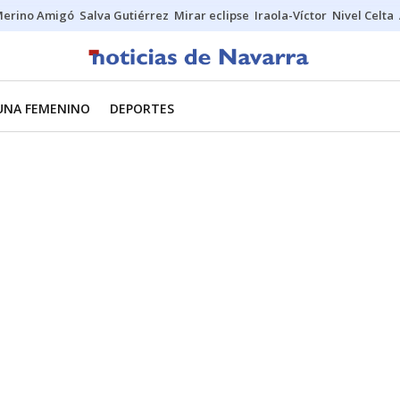
erino Amigó
Salva Gutiérrez
Mirar eclipse
Iraola-Víctor
Nivel Celta
UNA FEMENINO
DEPORTES