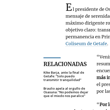
E
l presidente de 
mensaje de serenidad
máximo dirigente ro
objetivo claro: trans
permanencia en Pri
Coliseum de Getafe
.
“Venim
RELACIONADAS
resumi
encue
Kike Barja, ante la final de
Getafe: “Solo puedo
más i
transmitir tranquilidad”
el pre
Braulio apela al orgullo de
por la
Osasuna: “No podemos dejar
que el miedo nos paralice”
“
Por l