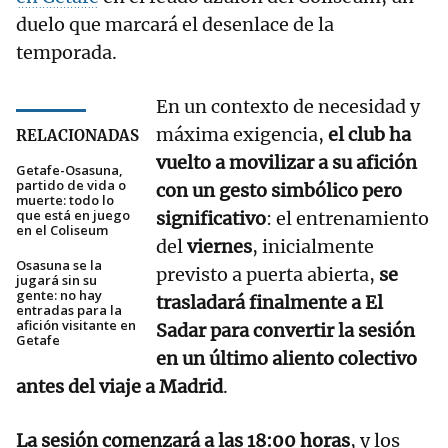
duelo que marcará el desenlace de la
temporada.
En un contexto de necesidad y
máxima exigencia,
el club ha
RELACIONADAS
vuelto a movilizar a su afición
Getafe-Osasuna,
partido de vida o
con un gesto simbólico pero
muerte: todo lo
que está en juego
significativo
: el entrenamiento
en el Coliseum
del
viernes
, inicialmente
Osasuna se la
previsto a puerta abierta,
se
jugará sin su
gente: no hay
trasladará finalmente a El
entradas para la
afición visitante en
Sadar para convertir la sesión
Getafe
en un último aliento colectivo
antes del viaje a Madrid
.
La sesión comenzará a las 18:00 horas
, y los