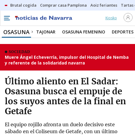
Brutal cogida
Comprar casa Pamplona
Aoiz feriantes
Tartas
Kiosko
OSASUNA
TAJONAR
OSASUNA FEMENINO
DEPORTES
SOCIEDAD
Muere Ángel Echeverría, impulsor del Hospital de Nemba
y referente de la solidaridad navarra
Último aliento en El Sadar:
Osasuna busca el empuje de
los suyos antes de la final en
Getafe
El equipo rojillo afronta un duelo decisivo este
sábado en el Coliseum de Getafe, con un último