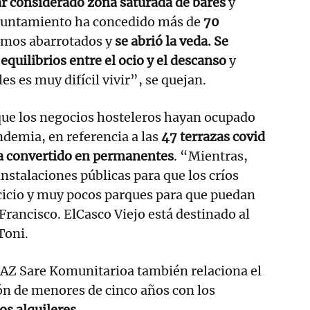
tar considerado zona saturada de bares
y
yuntamiento ha concedido más de
70
amos abarrotados y
se abrió la veda. Se
quilibrios entre el ocio y el descanso
y
es es muy difícil vivir”, se quejan.
e los negocios hosteleros hayan ocupado
andemia, en referencia a las
47 terrazas covid
a convertido en permanentes
. “Mientras,
nstalaciones públicas para que los críos
cicio y muy pocos parques para que puedan
 Francisco. ElCasco Viejo está destinado al
Toni.
 AZ Sare Komunitarioa también relaciona el
ón de menores de cinco años con los
os alquileres.