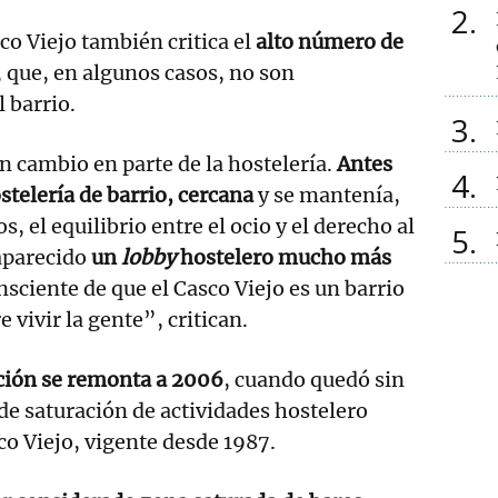
2
co Viejo también critica el
alto número de
, que, en algunos casos, no son
 barrio.
3
 cambio en parte de la hostelería.
Antes
4
telería de barrio, cercana
y se mantenía,
s, el equilibrio entre el ocio y el derecho al
5
aparecido
un
lobby
hostelero mucho más
sciente de que el Casco Viejo es un barrio
e vivir la gente”, critican.
ción se remonta a 2006
, cuando quedó sin
de saturación de actividades hostelero
co Viejo, vigente desde 1987.