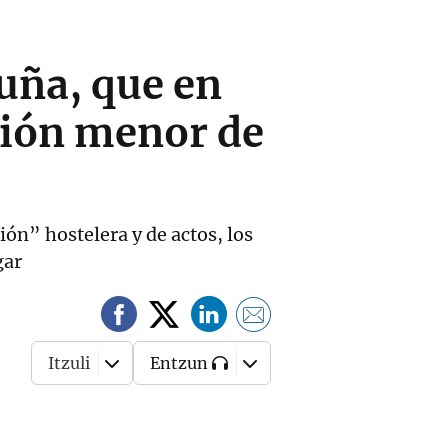
ruña, que en
ción menor de
ión” hostelera y de actos, los
gar
Itzuli
Entzun