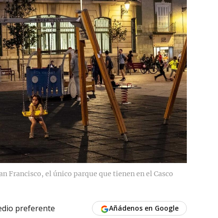
an Francisco, el único parque que tienen en el Casco
dio preferente
Añádenos en Google