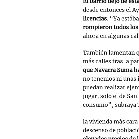
El barrio dejó de es
desde entonces el A
licencias
. “Ya estáb
rompieron todos los e
ahora en algunas call
También lamentan qu
más calles tras la p
que Navarra Suma h
no tenemos ni unas i
puedan realizar ejer
jugar, solo el de San
consumo”, subraya 
la vivienda más cara
descenso de poblaci
elevados precios de l