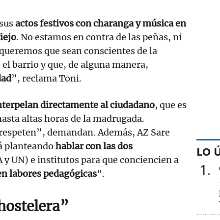
 sus
actos festivos con charanga y música en
Viejo
. No estamos en contra de las peñas, ni
ueremos que sean conscientes de la
 el barrio y que, de alguna manera,
dad
”, reclama Toni.
nterpelan directamente al ciudadano
, que es
 hasta altas horas de la madrugada.
respeten”, demandan. Además, AZ Sare
á planteando
hablar con las dos
LO 
y UN) e institutos para que conciencien a
1
en labores pedagógicas
".
hostelera”