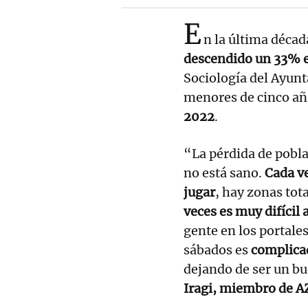
E
n la última década
descendido un 33% e
Sociología del Ayun
menores de cinco años
2022
.
“La pérdida de pobla
no está sano.
Cada v
jugar
, hay zonas tot
veces es muy difícil 
gente en los portales
sábados es
complicad
dejando de ser un bu
Iragi, miembro de A