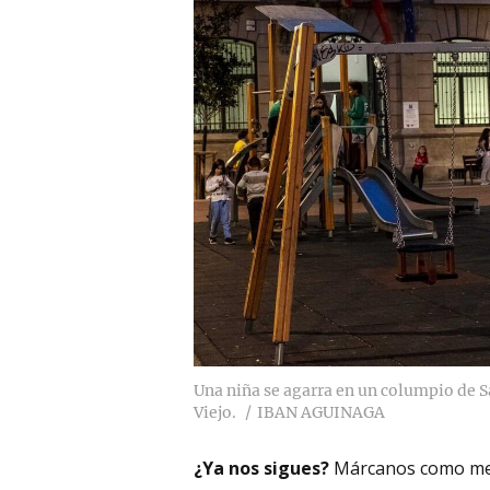
Una niña se agarra en un columpio de S
Viejo.
IBAN AGUINAGA
¿Ya nos sigues?
Márcanos como me