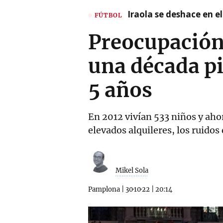
Iraola se deshace en e
FÚTBOL
Preocupación 
una década p
5 años
En 2012 vivían 533 niños y ahor
elevados alquileres, los ruidos 
Mikel Sola
Pamplona
|
30·10·22
|
20:14