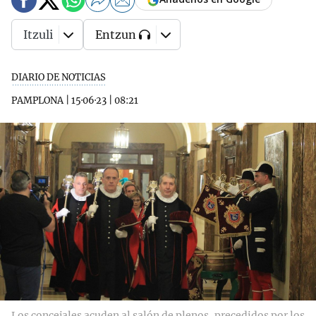
Itzuli
Entzun
DIARIO DE NOTICIAS
PAMPLONA
|
15·06·23
|
08:21
Los concejales acuden al salón de plenos, precedidos por los