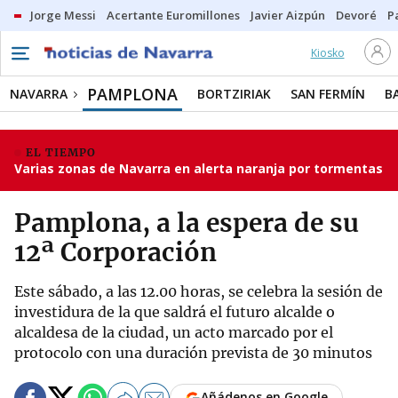
Jorge Messi
Acertante Euromillones
Javier Aizpún
Devoré
P
Kiosko
PAMPLONA
NAVARRA
BORTZIRIAK
SAN FERMÍN
B
EL TIEMPO
Varias zonas de Navarra en alerta naranja por tormentas
Pamplona, a la espera de su
12ª Corporación
Este sábado, a las 12.00 horas, se celebra la sesión de
investidura de la que saldrá el futuro alcalde o
alcaldesa de la ciudad, un acto marcado por el
protocolo con una duración prevista de 30 minutos
Añádenos en Google