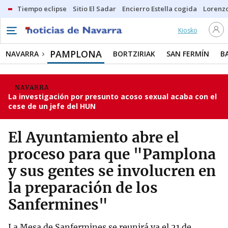
Tiempo eclipse
Sitio El Sadar
Encierro Estella cogida
Lorenzo
Kiosko
PAMPLONA
NAVARRA
BORTZIRIAK
SAN FERMÍN
B
NAVARRA
La investigación por presunto acoso sexual acaba con el
cese de un jefe del HUN
El Ayuntamiento abre el
proceso para que "Pamplona
y sus gentes se involucren en
la preparación de los
Sanfermines"
La Mesa de Sanfermines se reunirá ya el 21 de