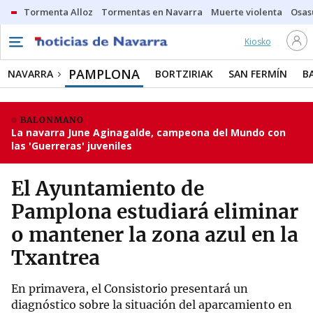
Tormenta Alloz
Tormentas en Navarra
Muerte violenta
Osas
Kiosko
PAMPLONA
NAVARRA
BORTZIRIAK
SAN FERMÍN
B
BALONMANO
La navarra June Aginagalde, campeona del Mundo con
las 'Guerreras' juveniles
El Ayuntamiento de
Pamplona estudiará eliminar
o mantener la zona azul en la
Txantrea
En primavera, el Consistorio presentará un
diagnóstico sobre la situación del aparcamiento en