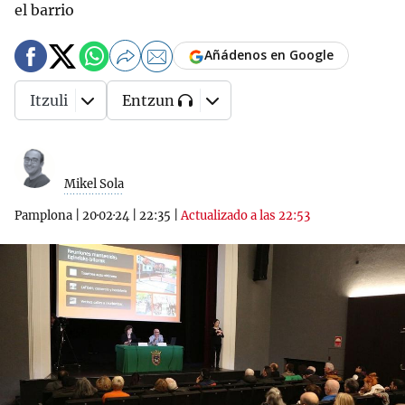
el barrio
Añádenos en Google
Itzuli
Entzun
Mikel Sola
Pamplona
|
20·02·24
|
22:35
|
Actualizado a las 22:53