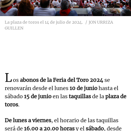
La plaza de toros el 14 de julio de 2024.
JON URRIZA
GUILLEN
L
os
abonos de la Feria del Toro 2024
se
renovarán desde el lunes
10 de junio
hasta el
sábado
15 de junio
en las
taquillas
de la
plaza de
toros
.
De lunes a viernes
, el horario de las taquillas
será de
16.00 a 20.00 horas
y el
sábado
, desde