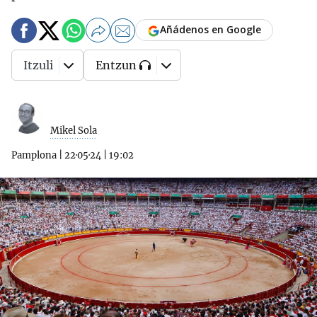
Añádenos en Google
Itzuli
Entzun
Mikel Sola
Pamplona
|
22·05·24
|
19:02