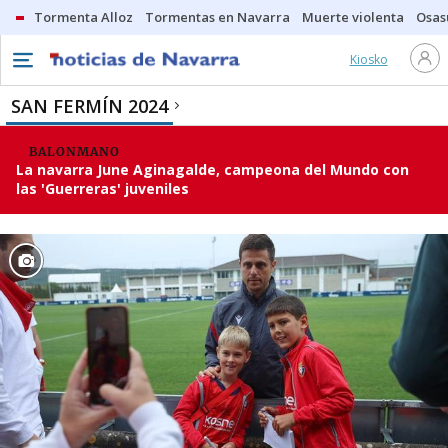
Tormenta Alloz
Tormentas en Navarra
Muerte violenta
Osas
Kiosko
SAN FERMÍN 2024
BALONMANO
La navarra June Aginagalde, campeona del Mundo con
las 'Guerreras' juveniles