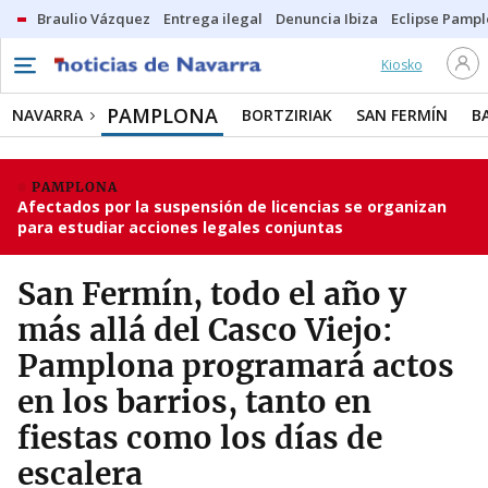
Braulio Vázquez
Entrega ilegal
Denuncia Ibiza
Eclipse Pamp
Kiosko
PAMPLONA
NAVARRA
BORTZIRIAK
SAN FERMÍN
B
PAMPLONA
Afectados por la suspensión de licencias se organizan
para estudiar acciones legales conjuntas
San Fermín, todo el año y
más allá del Casco Viejo:
Pamplona programará actos
en los barrios, tanto en
fiestas como los días de
escalera