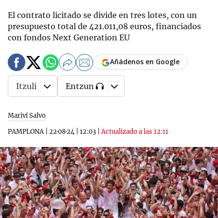
El contrato licitado se divide en tres lotes, con un
presupuesto total de 421.011,08 euros, financiados
con fondos Next Generation EU
Añádenos en Google
Itzuli
Entzun
Mariví Salvo
PAMPLONA
|
22·08·24
|
12:03
|
Actualizado a las 12:11