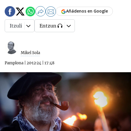
Añádenos en Google
Itzuli
Entzun
Mikel Sola
Pamplona
|
20·12·24
|
17:48