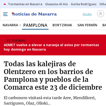
Tormentas en Navarra
Osasuna-Al Ain
Gorka Rodríguez
Oih
Kiosko
PAMPLONA
NAVARRA
BORTZIRIAK
SAN FERMÍN
B
EL TIEMPO
AEMET vuelve a elevar a naranja el aviso por tormentas
hoy domingo en Navarra
Todas las kalejiras de
Olentzero en los barrios de
Pamplona y pueblos de la
Comarca este 23 de diciembre
El carbonero visitará esta tarde Arre, Mendillorri,
Sarriguren, Olaz, Olloki...