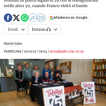
tendrán su punto álgido el 29 con la reinaguración
estilo años 50, cuando Franco visitó el barrio
Añádenos en Google
Itzuli
Entzun
Mariví Salvo
PAMPLONA
|
26·02·25
|
18:04
|
Actualizado a las 20:39