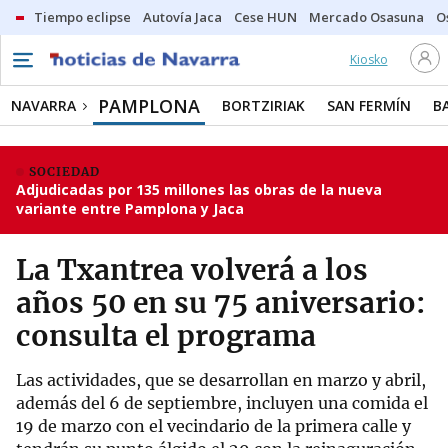
Tiempo eclipse
Autovía Jaca
Cese HUN
Mercado Osasuna
O
Kiosko
PAMPLONA
NAVARRA
BORTZIRIAK
SAN FERMÍN
B
SOCIEDAD
Adjudicadas por 135 millones las obras de la nueva
variante entre Pamplona y Jaca
La Txantrea volverá a los
años 50 en su 75 aniversario:
consulta el programa
Las actividades, que se desarrollan en marzo y abril,
además del 6 de septiembre, incluyen una comida el
19 de marzo con el vecindario de la primera calle y