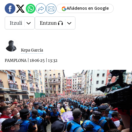
Añádenos en Google
Itzuli
Entzun
Kepa García
PAMPLONA
|
18·06·25
|
13:32