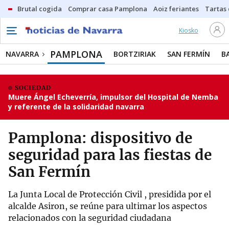
Brutal cogida
Comprar casa Pamplona
Aoiz feriantes
Tartas
Kiosko
PAMPLONA
NAVARRA
BORTZIRIAK
SAN FERMÍN
B
SOCIEDAD
Muere Ángel Echeverría, impulsor del Hospital de Nemba
y referente de la solidaridad navarra
Pamplona: dispositivo de
seguridad para las fiestas de
San Fermín
La Junta Local de Protección Civil , presidida por el
alcalde Asiron, se reúne para ultimar los aspectos
relacionados con la seguridad ciudadana