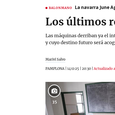
La navarra June A
BALONMANO
Los últimos r
Las máquinas derriban ya el int
y cuyo destino futuro será aco
Mariví Salvo
PAMPLONA
|
14·11·25
|
20:30
|
Actualizado a
35