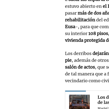
estuvo abierto en
el 
pasar
más de dos año
rehabilitación
del ed
Eusa
-, para que com
su interior
108 pisos
vivienda protegida d
Los derribos
dejarán
pie
, además de otro
salón de actos
, que 
de tal manera que a f
vecindario como civ
Los d
de la
Mariví 