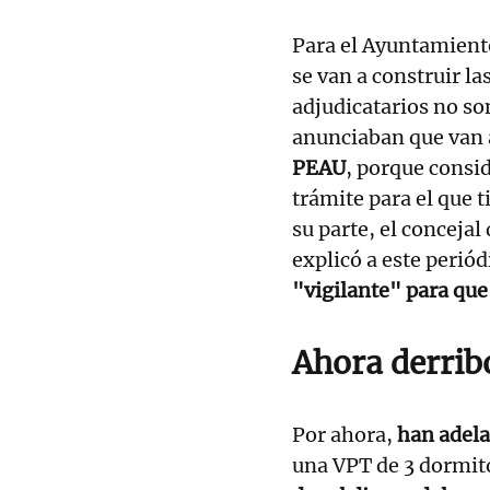
Para el Ayuntamiento
se van a construir l
adjudicatarios no so
anunciaban que van 
PEAU
, porque consi
trámite para el que t
su parte, el conceja
explicó a este perió
"vigilante" para que
Ahora derrib
Por ahora,
han adela
una VPT de 3 dormito