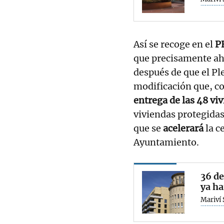
Así se recoge en el
P
que precisamente ah
después de que el Pl
modificación que, c
entrega de las 48 vi
viviendas protegida
que se
acelerará
la c
Ayuntamiento.
36 de
ya ha
Mariví 