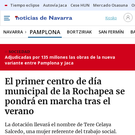
Tiempo eclipse
Autovía Jaca
Cese HUN
Mercado Osasuna
O
Kiosko
PAMPLONA
NAVARRA
BORTZIRIAK
SAN FERMÍN
B
SOCIEDAD
Adjudicadas por 135 millones las obras de la nueva
variante entre Pamplona y Jaca
El primer centro de día
municipal de la Rochapea se
pondrá en marcha tras el
verano
La dotación llevará el nombre de Tere Celaya
Salcedo, una mujer referente del trabajo social.