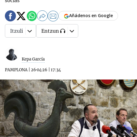
socias
Añádenos en Google
Itzuli
Entzun
Kepa García
PAMPLONA
|
26·04·26
|
17:34