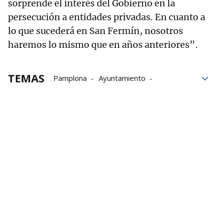
sorprende el interés del Gobierno en la
persecución a entidades privadas. En cuanto a
lo que sucederá en San Fermín, nosotros
haremos lo mismo que en años anteriores”.
TEMAS
Pamplona
Ayuntamiento
Ayuntamiento Pamplona
San Fermín
procesión de San Fermín
EH Bildu
PSN
Geroa Bai
Contigo/Zurekin
UPN
PP
Napardi
caso Napardi