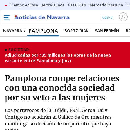
Tiempo eclipse
Autovía Jaca
Cese HUN
Mercado Osasuna
O
Kiosko
PAMPLONA
NAVARRA
BORTZIRIAK
SAN FERMÍN
B
SOCIEDAD
Adjudicadas por 135 millones las obras de la nueva
variante entre Pamplona y Jaca
Pamplona rompe relaciones
con una conocida sociedad
por su veto a las mujeres
Los portavoces de EH Bildu, PSN, Geroa Bai y
Contigo no acudirán al Gallico de Oro mientras
mantenga su decisión de no permitir que haya