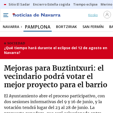
Sitio El Sadar
Encierro Estella cogida
Tiempo eclipse
Merino
Kiosko
PAMPLONA
NAVARRA
BORTZIRIAK
SAN FERMÍN
B
SOCIEDAD
¿Qué tiempo hará durante el eclipse del 12 de agosto en
Navarra?
Mejoras para Buztintxuri: el
vecindario podrá votar el
mejor proyecto para el barrio
El Ayuntamiento abre el proceso participativo, con
dos sesiones informativas del 9 y 16 de junio, y la
votación tendrá lugar del 23 al 28 de junio. La