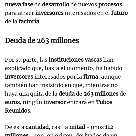
nueva fase
de
desarrollo
de nuevos
procesos
para atraer
inversores
interesados en el
futuro
de la
factoría
.
Deuda de 263 millones
Por su parte, las
instituciones vascas
han
explicado que, hasta el momento, ha habido
inversores
interesados por la
firma
, aunque
también han insistido en que, mientras no
haya una quita de la
deuda
de
263 millones
de
euros
,
ningún
inversor
entrará en
Tubos
Reunidos
.
De esta
cantidad
, casi la
mitad
- unos
112
millones
- son, en origen, derivados de un