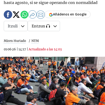
hasta agosto, si se sigue operando con normalidad
Añádenos en Google
Itzuli
Entzun
Miren Hurtado
NTM
01·06·26
|
14:17
|
Actualizado a las 14:03