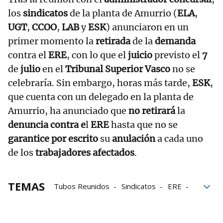
los
sindicatos
de la planta de Amurrio (
ELA
,
UGT
,
CCOO
,
LAB
y
ESK
) anunciaron en un
primer momento la
retirada
de la
demanda
contra el
ERE
, con lo que el
juicio
previsto el
7
de
julio
en el
Tribunal Superior Vasco
no se
celebraría. Sin embargo, horas más tarde,
ESK
,
que cuenta con un delegado en la planta de
Amurrio, ha anunciado que
no retirará
la
denuncia contra e
l
ERE
hasta que no se
garantice por escrito
su
anulación
a cada uno
de los
trabajadores afectados
.
TEMAS
Tubos Reunidos
Sindicatos
ERE
patronal
huelga