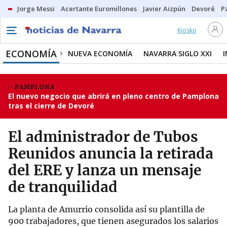
Jorge Messi
Acertante Euromillones
Javier Aizpún
Devoré
P
Kiosko
ECONOMÍA
NUEVA ECONOMÍA
NAVARRA SIGLO XXI
PAMPLONA
El nuevo negocio que abrirá en pleno centro de Pamplona
tras el cierre de Devoré
El administrador de Tubos
Reunidos anuncia la retirada
del ERE y lanza un mensaje
de tranquilidad
La planta de Amurrio consolida así su plantilla de
900 trabajadores, que tienen asegurados los salarios