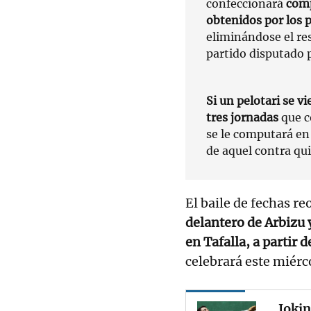
confeccionará
comp
obtenidos por los 
eliminándose el re
partido disputado 
Si un pelotari se v
tres jornadas
que c
se le computará en
de aquel contra qu
El baile de fechas r
delantero de Arbizu 
en Tafalla, a partir 
celebrará este miérco
Jokin