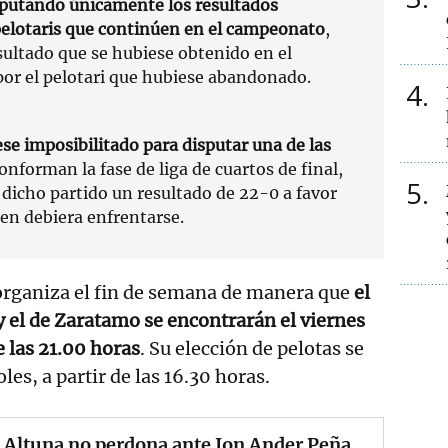
utando únicamente los resultados
pelotaris que continúen en el campeonato
,
sultado que se hubiese obtenido en el
por el pelotari que hubiese abandonado.
4
iese imposibilitado para disputar una de las
onforman la fase de liga de cuartos de final,
5
 dicho partido un resultado de 22-0 a favor
ien debiera enfrentarse.
eorganiza el fin de semana de manera que
el
y el de Zaratamo se encontrarán el viernes
de las 21.00 horas
. Su elección de pelotas se
les, a partir de las 16.30 horas.
 Altuna no perdona ante Jon Ander Peña