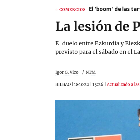
El 'boom' de las t
COMERCIOS
La lesión de 
El duelo entre Ezkurdia y Elezk
previsto para el sábado en el La
Igor G. Vico
NTM
BILBAO
|
18·10·22
|
15:26
|
Actualizado a las