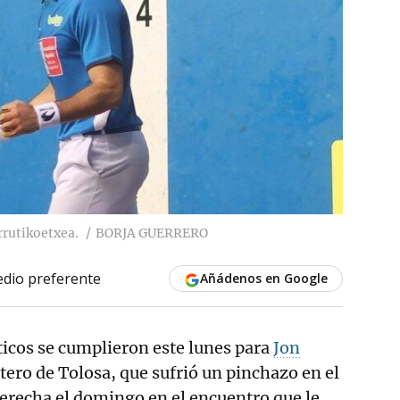
rrutikoetxea.
BORJA GUERRERO
dio preferente
Añádenos en Google
icos se cumplieron este lunes para
Jon
ntero de Tolosa, que sufrió un pinchazo en el
erecha el domingo en el encuentro que le