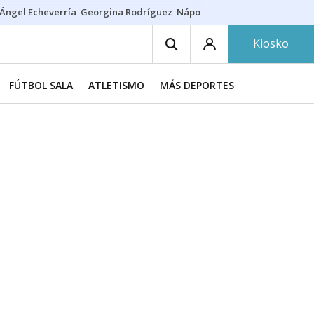
Ángel Echeverría
Georgina Rodríguez
Nápoles - Osasuna
Insultos rac
Kiosko
FÚTBOL SALA
ATLETISMO
MÁS DEPORTES