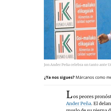
Jon Ander Peña celebra un tanto ante U
¿Ya nos sigues?
Márcanos como me
L
os peores pronóst
Ander Peña
. El dela
muslo de su pierna d