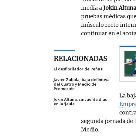
medía a
Jokin Altun
pruebas médicas que 
músculo recto intern
continuar en el acot
RELACIONADAS
El desfibrilador de Peña II
Javier Zabala, baja definitiva
del Cuatro y Medio de
Promoción
La baj
Jokin Altuna: cincuenta días
Empre
en la ‘jaula’
contra
segunda jornada de la
Medio.