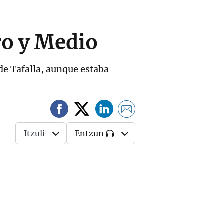
tro y Medio
 de Tafalla, aunque estaba
Itzuli
Entzun