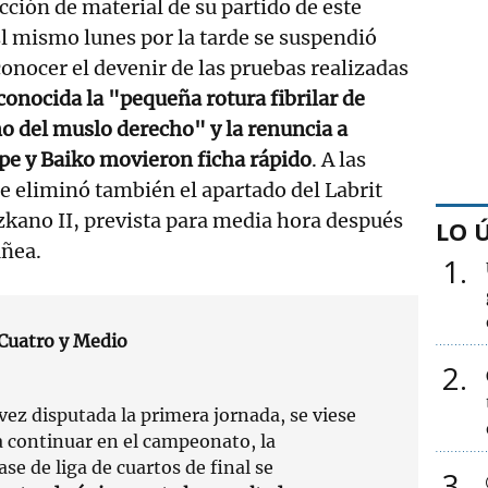
ección de material de su partido de este
El mismo lunes por la tarde se suspendió
conocer el devenir de las pruebas realizadas
conocida la "pequeña rotura fibrilar de
o del muslo derecho" y la renuncia a
spe y Baiko movieron ficha rápido
. A las
se eliminó también el apartado del Labrit
zkano II, prevista para media hora después
LO 
uñea.
1
Cuatro y Medio
2
 vez disputada la primera jornada, se viese
a continuar en el campeonato, la
fase de liga de cuartos de final se
3