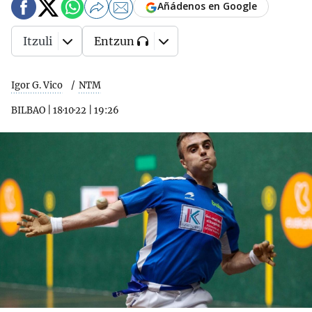
Añádenos en Google
Itzuli
Entzun
Igor G. Vico
NTM
BILBAO
|
18·10·22
|
19:26