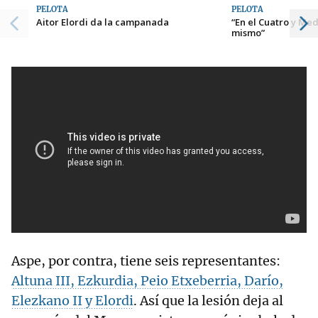
PELOTA
PELOTA
Aitor Elordi da la campanada
“En el Cuatro y Med
mismo”
Aspe, por contra, tiene seis representantes:
Altuna III, Ezkurdia, Peio Etxeberria, Darío,
Elezkano II y Elordi
. Así que la lesión deja al