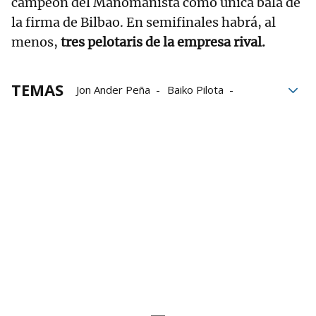
campeón del Manomanista como única bala de
la firma de Bilbao. En semifinales habrá, al
menos,
tres pelotaris de la empresa rival.
TEMAS
Jon Ander Peña
Baiko Pilota
Cuatro y Medio
Liga de Empresas de Pelota a Mano
LEPM