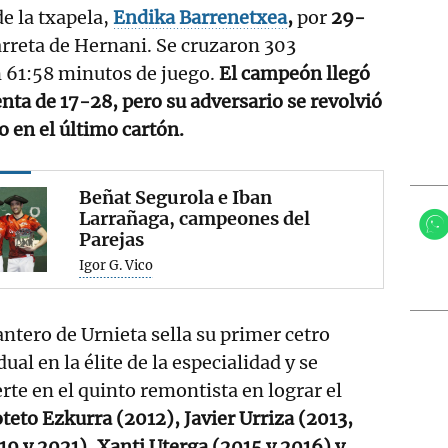
e la txapela,
Endika Barrenetxea
,
por
29-
arreta de Hernani. Se cruzaron 303
n 61:58 minutos de juego.
El campeón llegó
nta de 17-28, pero su adversario se revolvió
o en el último cartón.
Beñat Segurola e Iban
Larrañaga, campeones del
Parejas
Igor G. Vico
antero de Urnieta sella su primer cetro
dual en la élite de la especialidad y se
rte en el quinto remontista en lograr el
teto Ezkurra (2012), Javier Urriza (2013,
19 y 2021), Xanti Uterga (2015 y 2016) y