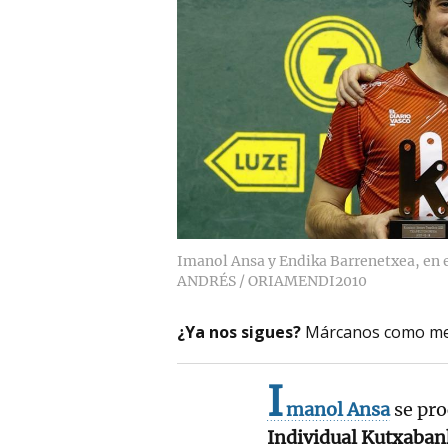
Imanol Ansa y Endika Barrenetxea, en 
ANDRÉS / ORIAMENDI2010
¿Ya nos sigues?
Márcanos como me
I
manol Ansa
se pr
Individual Kutxaba