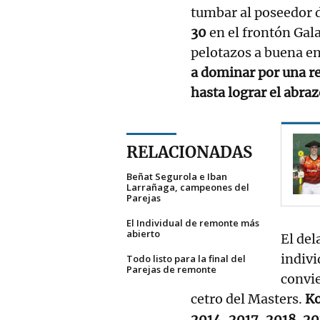
tumbar al poseedor d
30
en el frontón Gal
pelotazos a buena e
a dominar por una re
hasta lograr el abraz
RELACIONADAS
Beñat Segurola e Iban
Larrañaga, campeones del
Parejas
El Individual de remonte más
abierto
El del
indivi
Todo listo para la final del
Parejas de remonte
convie
cetro del Masters.
Ko
2014, 2017, 2018, 20