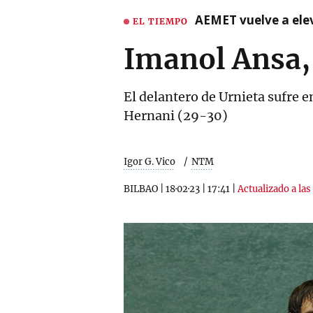
AEMET vuelve a ele
EL TIEMPO
Imanol Ansa,
El delantero de Urnieta sufre 
Hernani (29-30)
Igor G. Vico
NTM
BILBAO
|
18·02·23
|
17:41
|
Actualizado a las