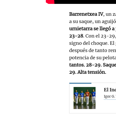
Barrenetxea IV
, un 
a su saque, un agui
urnietarra se llegó 
23-28
. Con el 23-29
signo del choque. El
después de tanto rem
potencia de su pelot
tantos. 28-29. Saque
29. Alta tensión.
El In
Igor G.