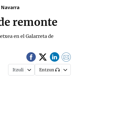
n Navarra
 de remonte
etxea en el Galarreta de
Itzuli
Entzun